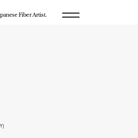
panese Fiber Artist.
Y)