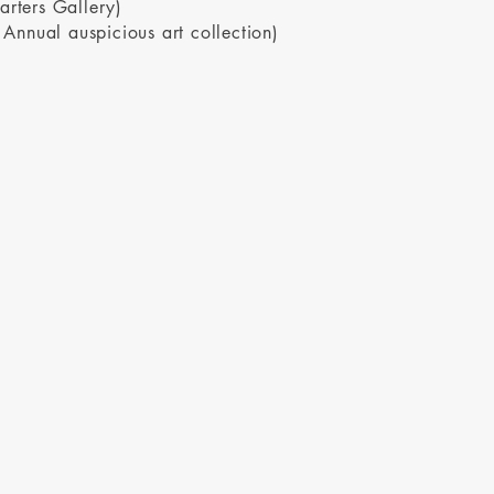
rters Gallery)
 Annual auspicious art collection)