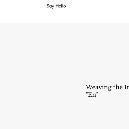
Say Hello
Weaving the I
"En"