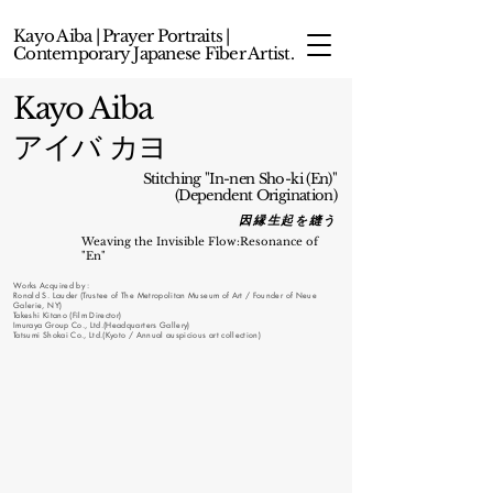
Kayo Aiba | Prayer Portraits |
Contemporary Japanese Fiber Artist.
Kayo Aiba
アイバ カヨ
Stitching "In-nen Sho-ki (En)"
(Dependent Origination)
​因縁生起を縫う
Weaving the Invisible Flow:Resonance of
"En"
Works Acquired by :
Ronald S. Lauder (Trustee of The Metropolitan Museum of Art / Founder of Neue
Galerie, NY)
Takeshi Kitano (Film Director)
Imuraya Group Co., Ltd.(Headquarters Gallery)
Tatsumi Shokai Co., Ltd.(Kyoto / Annual auspicious art collection)