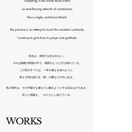
Everything in this world exists within
an ever-flowing network of connections,
like a single, continuous thread.
My practice is an attempt to touch this uncertain continuity.
I continue to give form to prayer and gratitude.
存在は、単独では生まれない。
それは無数の関係の中で、偶然のように立ち現れている。
この世のすべては、一本の連なる糸のように、
絶えず流れ続ける「縁」の重なりの中にある。
私の制作は、その不確かな連なりに触れようとする試みなのである。
祈りと感謝を、 かたちにし続けている。
​WORKS