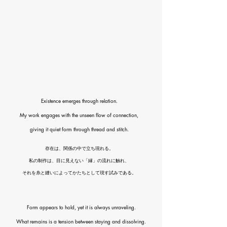
Existence emerges through relation.
My work engages with the unseen flow of connection,
giving it quiet form through thread and stitch.
存在は、関係の中で立ち現れる。
私の制作は、目に見えない「縁」の流れに触れ、
それを糸と縫いによってかたちとして現す試みである。
Form appears to hold, yet it is always unraveling.
What remains is a tension between staying and dissolving.